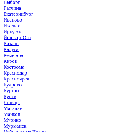
Выборг
Гатчина
Екатеринбург
Иваново
Ижевск
Иркутск
Йошкар-Ола
Казань
Калуга
Кемерово
Киров
Кострома
Краснодар
Красноярск
Кудрово
Курган
Курск
Липецк
Магадан
Майкоп
Мурино
Мурманск
Набережные Челны