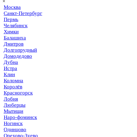
×
Москва
Санкт-Петербург
Пермь
Челябинск
Химки
Балашиха
Дмитров
Долгопрудный
Домодедово
Дубна
Истра
Клин
Коломна
Королёв
Красногорск
Лобня
Люберцы
Мытищи
Наро-фоминск
Ногинск
Одинцово
Орехово-Зуево